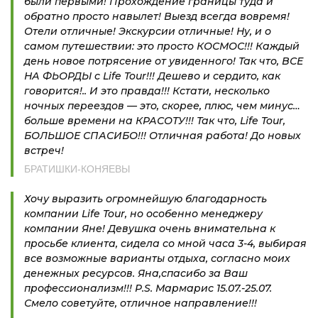
были первыми! Прохождение границы туда и
обратно просто навылет! Выезд всегда вовремя!
Отели отличные! Экскурсии отличные! Ну, и о
самом путешествии: это просто КОСМОС!!! Каждый
день новое потрясение от увиденного! Так что, ВСЕ
НА ФЬОРДЫ с Life Tour!!! Дешево и сердито, как
говорится!.. И это правда!!! Кстати, несколько
ночных переездов — это, скорее, плюс, чем минус…
больше времени на КРАСОТУ!!! Так что, Life Tour,
БОЛЬШОЕ СПАСИБО!!! Отличная работа! До новых
встреч!
БРАТИШКИ-КОНЯЕВЫ
Хочу выразить огромнейшую благодарность
компании Life Tour, но особенно менеджеру
компании Яне! Девушка очень внимательна к
просьбе клиента, сидела со мной часа 3-4, выбирая
все возможные варианты отдыха, согласно моих
денежных ресурсов. Яна,спасибо за Ваш
профессионализм!!! P.S. Мармарис 15.07.-25.07.
Смело советуйте, отличное направление!!!