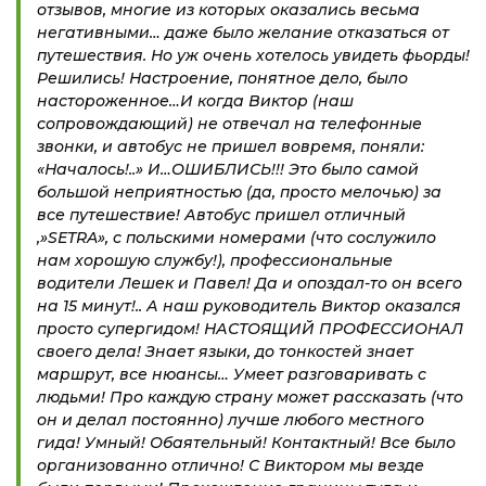
отзывов, многие из которых оказались весьма
негативными… даже было желание отказаться от
путешествия. Но уж очень хотелось увидеть фьорды!
Решились! Настроение, понятное дело, было
настороженное…И когда Виктор (наш
сопровождающий) не отвечал на телефонные
звонки, и автобус не пришел вовремя, поняли:
«Началось!..» И…ОШИБЛИСЬ!!! Это было самой
большой неприятностью (да, просто мелочью) за
все путешествие! Автобус пришел отличный
,»SETRA», с польскими номерами (что сослужило
нам хорошую службу!), профессиональные
водители Лешек и Павел! Да и опоздал-то он всего
на 15 минут!.. А наш руководитель Виктор оказался
просто супергидом! НАСТОЯЩИЙ ПРОФЕССИОНАЛ
своего дела! Знает языки, до тонкостей знает
маршрут, все нюансы… Умеет разговаривать с
людьми! Про каждую страну может рассказать (что
он и делал постоянно) лучше любого местного
гида! Умный! Обаятельный! Контактный! Все было
организованно отлично! С Виктором мы везде