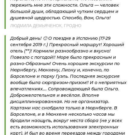
пережить мне эти сложности. Ольга — человек
большой души, обладающий чутким сердцем и
душевной щедростью. Спасибо, Вам, Ольга!
ЛЮДМИЛА ДЕМЬЯЧЕНОК, ГРОДНО
Добрый день! 🙂 О поездке в Испанию (17-29
сентября 2019 г.) Прекрасный маршрут! Хороший
отель (**)! Кормили разнообразно и вкусно!
Повезло с погодой!! Море было прекрасным и
разно-Образным! Очень хорошие экскурсии по
Нюрнбергу, Мюнхену, Лиону и, конечно, по
Барселоне и парку Гуэль. Последняя экскурсия
вообще была сюрпризом-призом!! И о неприятных
впечатлениях…. Сопровождающей была Ольга.
Доброжелательная и весёлая. Вполне
дисциплинированная. Но не организатор.
Картами нас снабдила только в Нюрнберге. В
Барселоне, и в Мюнхене несколько часов мы
бродили наощупь, вокруг места сбора (не у всех
есть возможность использования электронных
карт). И был во время переездов между городами