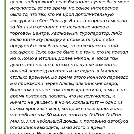
вдоль набережной, если бы знала, лучше бы в море
искупалась за это время, но самое интересное
было то, что тех, кто не брал дополнительную
экскурсию в Сен-Поль-де-Ванс, тех просто вывезли
за Канны и оставили на несколько часов в
торговом центре. Уважаемый туроператор, либо
включайте эту поездку в стоимость тура либо
продумайте как быть тем, кто отказался от этой
экскурсии. Тоже самое было и с теми, кто не поехал
на о. Комо в Италии. Далее Милан, 9 часов там
делать нет чего, я считаю, что лучше заменить
ночной переезд на отель и не сидеть в Милане
столько времени. Во время этого ночного переезда
мы проезжали через Альпы, альпийские озера,
была там раннее, там такая красотища, а мы в это
время пытались поспать, что не получалось, и
ничего не увидели в ночи. Халльштатт — одно из
самых красивых мест, которое я посещала, жаль
что побыли там 50 минут, этого ну ОЧЕНЬ-ОЧЕНЬ
МАЛО. Лил небольшой дождь, и половина автобуса
отказались выходить, из-за этого и время
сократили. Ноо, если бы не ночной переезд, я