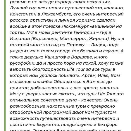
разные и не всегда оправдывают ожидания.
Лучший гид всех наших путешествий это, конечно,
Константин в Люксембурге, его очень интересный
рассказ, артистизм и личная харизма сделали
вообще в этой поездке Люксембург «вишенкой на
торте». №2 в моем рейтинге Геннадий – гид в
Испании (Барселона, Монтсеррат, Жирона). Ну а в
антирейтинге это гид по Парижу — Лидия, надо
умудриться о таком городе так безлико и скучно. А
также дедушка Кшиштоф в Варшаве, много
русофобии, да и просто пора на покой. Хочу также
выразить благодарность Life Tour за все туры в
которых нам удалось побывать. Артем, Илья, Вам
огромное спасибо! Обращаться к Вам всегда
приятно, доброжелательны, все просто, понятно.
Могу с уверенностью сказать, что туры Life Tour это
оптимальное сочетание цена – качество. Очень
разнообразные накатанные туры с прекрасно
отработанной программой дают нам туристам
возможность путешествовать очень интересно и
достаточно бюджетно, предсказуемо и без форс
мажоров. Огромное Вам всем спасибо, успехов и