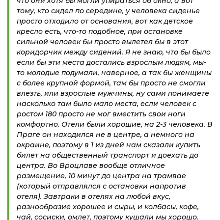
что они хотя бы могли упираться об окно, а вот
тому, кто сидел по середине, у человека сиденье
просто отходило от основания, вот как детское
кресло есть, что-то подобное, при остановке
сильной человек бы просто вылетел бы в этот
коридорчик между сидений. Я не знаю, что бы было
если бы эти места достались взрослым людям, мы-
то молодые подумали, наверное, а так бы женщины
с более крупной формой, там бы просто не смогли
влезть, или взрослые мужчины, ну сами понимаете
насколько там было мало места, если человек с
ростом 180 просто не мог вместить свои ноги
комфортно. Отели были хорошие, на 2-3 человека. В
Праге он находился не в центре, а немного на
окраине, поэтому в 1 из дней нам сказали купить
билет на общественный транспорт и доехать до
центра. Во Вроцлаве вообще отличное
размещение, 10 минут до центра на трамвае
(который отправлялся с остановки напротив
отеля). Завтраки в отелях на любой вкус,
разнообразие хорошее и сыры, и колбасы, кофе,
чай, сосиски, омлет, поэтому кушали мы хорошо.