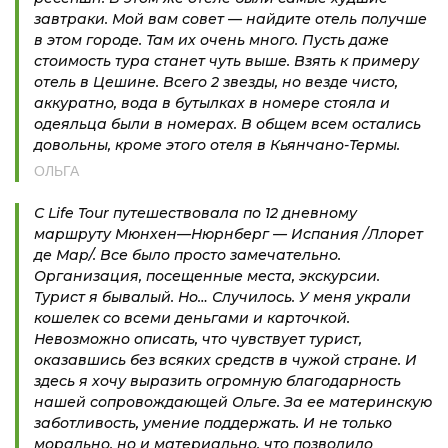
завтраки. Мой вам совет — найдите отель получше
в этом городе. Там их очень много. Пусть даже
стоимость тура станет чуть выше. Взять к примеру
отель в Цешине. Всего 2 звезды, но везде чисто,
аккуратно, вода в бутылках в номере стояла и
одеяльца были в номерах. В общем всем остались
довольны, кроме этого отеля в Кьянчано-Термы.
ОЛЬГА
С Life Tour путешествовала по 12 дневному
маршруту Мюнхен—Нюрнберг — Испания /Ллорет
де Мар/. Все было просто замечательно.
Организация, посещенные места, экскурсии.
Турист я бывалый. Но… Случилось. У меня украли
кошелек со всеми деньгами и карточкой.
Невозможно описать, что чувствует турист,
оказавшись без всяких средств в чужой стране. И
здесь я хочу выразить огромную благодарность
нашей сопровождающей Ольге. За ее материнскую
заботливость, умение поддержать. И не только
морально, но и материально, что позволило