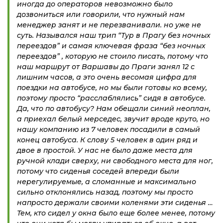
иногда до операторов невозможно было
дозвониться или говорили, что нужный нам
менеджер занят и не перезванивали. но уже не
суть. Назывался наш трип “Тур в Прагу без ночных
переездов” и самая ключевая фраза “без ночных
переездов” , которую не стоило писать, потому что
наш маршрут от Варшавы до Праги занял 12 с
лишним часов, а это очень весомая цифра для
поездки на автобусе, но мы были готовы ко всему,
поэтому просто “расслаблялись” сидя в автобусе.
Да, что по автобусу? Нам обещали синий неоплан,
а приехал белый мерседес, звучит вроде круто, но
нашу компанию из 7 человек посадили в самый
конец автобуса. К слову 5 человек в один ряд и
двое в простой. У нас не было даже места для
ручной клади сверху, ни свободного места для ног,
потому что сиденья соседей впереди были
нерегулируемые, а сломанные и максимально
сильно отклонялись назад, поэтому мы просто
напросто держали своими коленями эти сиденья …
Тем, кто сидел у окна было еще более менее, потому