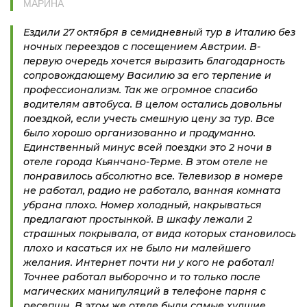
МАРИНА
Ездили 27 октября в семидневный тур в Италию без
ночных переездов с посещением Австрии. В-
первую очередь хочется выразить благодарность
сопровождающему Василию за его терпение и
профессионализм. Так же огромное спасибо
водителям автобуса. В целом остались довольны
поездкой, если учесть смешную цену за тур. Все
было хорошо организованно и продуманно.
Единственный минус всей поездки это 2 ночи в
отеле города Кьянчано-Терме. В этом отеле не
понравилось абсолютно все. Телевизор в номере
не работал, радио не работало, ванная комната
убрана плохо. Номер холодный, накрываться
предлагают простынкой. В шкафу лежали 2
страшных покрывала, от вида которых становилось
плохо и касаться их не было ни малейшего
желания. Интернет почти ни у кого не работал!
Точнее работал выборочно и то только после
магических манипуляций в телефоне парня с
ресепшн. В этом же отеле были самые худшие