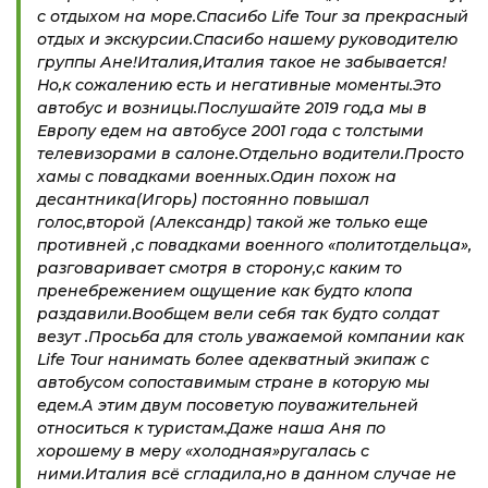
с отдыхом на море.Спасибо Life Tour за прекрасный
отдых и экскурсии.Спасибо нашему руководителю
группы Ане!Италия,Италия такое не забывается!
Но,к сожалению есть и негативные моменты.Это
автобус и возницы.Послушайте 2019 год,а мы в
Европу едем на автобусе 2001 года с толстыми
телевизорами в салоне.Отдельно водители.Просто
хамы с повадками военных.Один похож на
десантника(Игорь) постоянно повышал
голос,второй (Александр) такой же только еще
противней ,с повадками военного «политотдельца»,
разговаривает смотря в сторону,с каким то
пренебрежением ощущение как будто клопа
раздавили.Вообщем вели себя так будто солдат
везут .Просьба для столь уважаемой компании как
Life Tour нанимать более адекватный экипаж с
автобусом сопоставимым стране в которую мы
едем.А этим двум посоветую поуважительней
относиться к туристам.Даже наша Аня по
хорошему в меру «холодная»ругалась с
ними.Италия всё сгладила,но в данном случае не