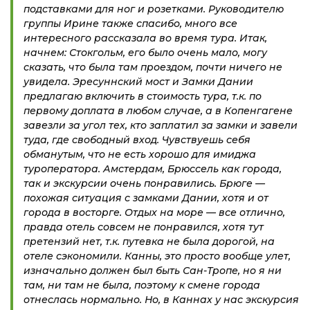
подставками для ног и розетками. Руководителю
группы Ирине также спасибо, много все
интересного рассказала во время тура. Итак,
начнем: Стокгольм, его было очень мало, могу
сказать, что была там проездом, почти ничего не
увидела. Эресуннский мост и Замки Дании
предлагаю включить в стоимость тура, т.к. по
первому доплата в любом случае, а в Копенгагене
завезли за угол тех, кто заплатил за замки и завели
туда, где свободный вход. Чувствуешь себя
обманутым, что не есть хорошо для имиджа
туроператора. Амстердам, Брюссель как города,
так и экскурсии очень понравились. Брюге —
похожая ситуация с замками Дании, хотя и от
города в восторге. Отдых на море — все отлично,
правда отель совсем не понравился, хотя тут
претензий нет, т.к. путевка не была дорогой, на
отеле сэкономили. Канны, это просто вообще улет,
изначально должен был быть Сан-Тропе, но я ни
там, ни там не была, поэтому к смене города
отнеслась нормально. Но, в Каннах у нас экскурсия