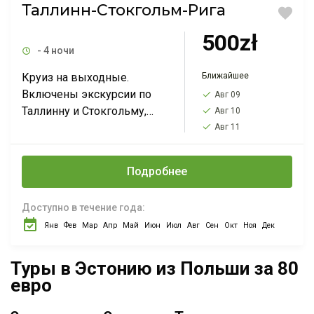
Таллинн-Стокгольм-Рига
500zł
- 4 ночи
Ближайшее
Круиз на выходные.
Включены экскурсии по
Авг 09
Таллинну и Стокгольму,
Авг 10
включены шикарные
Авг 11
завтраки на пароме.
Только для туристов с
Подробнее
визами. Смотрите всю
программу и даты в...
Доступно в течение года:
Янв
Фев
Мар
Апр
Май
Июн
Июл
Авг
Сен
Окт
Ноя
Дек
Туры в Эстонию из Польши за 80
евро