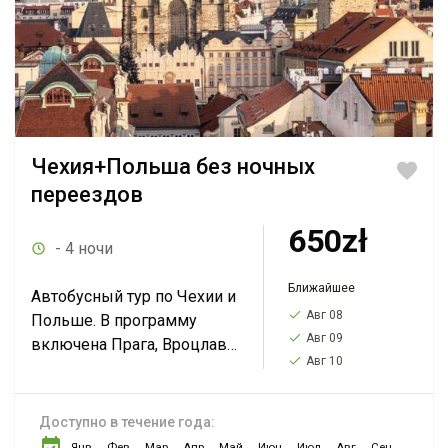
Чехия+Польша без ночных
переездов
650zł
- 4 ночи
Ближайшее
Автобусный тур по Чехии и
Авг 08
Польше. В программу
Авг 09
включена Прага, Вроцлав,
Авг 10
Краков. Дополнительно
можно посетить пивной
завод и Дрезден. И все
Доступно в течение года:
без ночных переездов!
Янв
Фев
Мар
Апр
Май
Июн
Июл
Авг
Сен