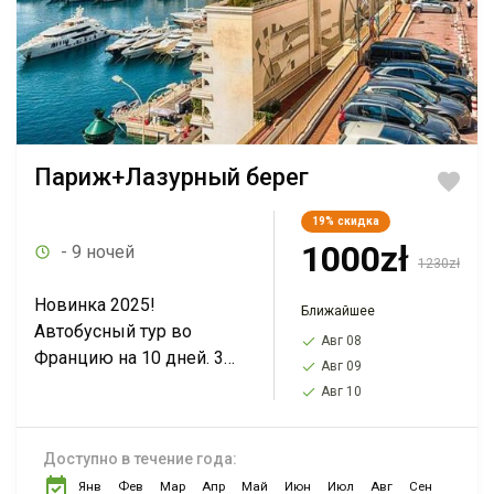
Париж+Лазурный берег
19%
скидка
1000zł
- 9 ночей
1230zł
Новинка 2025!
Ближайшее
Автобусный тур во
Авг 08
Францию на 10 дней. 3
Авг 09
дня в Париже + отдых на
Авг 10
Лазурном берегу, Прага
и Берлин.
Доступно в течение года:
Дополнительно можно
Янв
Фев
Мар
Апр
Май
Июн
Июл
Авг
Сен
посетить Нормандию,...