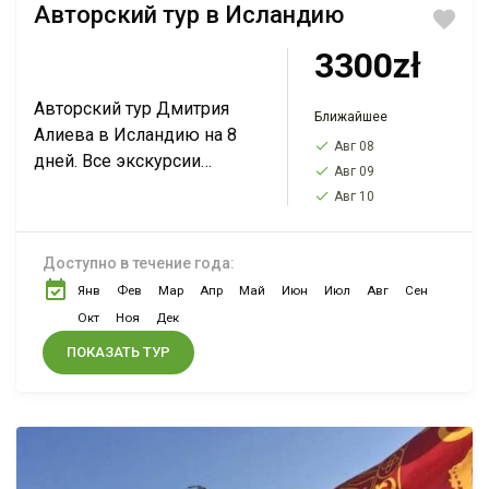
Авторский тур в Исландию
3300zł
Авторский тур Дмитрия
Ближайшее
Алиева в Исландию на 8
Авг 08
дней. Все экскурсии
Авг 09
включены, нету
Авг 10
дополнительных
экскурсий. Смотрите
Доступно в течение года:
описание в полной версии.
Янв
Фев
Мар
Апр
Май
Июн
Июл
Авг
Сен
Окт
Ноя
Дек
ПОКАЗАТЬ ТУР