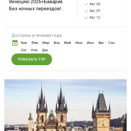
Венецию 2026+Бавария.
Авг 08
Без ночных переездов!
Авг 09
Вена-Венеция-Виченца-
Авг 10
Верона-замок
Нойшванштайн-Мюнхен-
Доступно в течение года:
Прага. Нажмите подробнее,
Янв
Фев
Мар
Апр
Май
Июн
Июл
Авг
Сен
чтобы увидеть всю
программу тура.
Окт
Ноя
Дек
ПОКАЗАТЬ ТУР