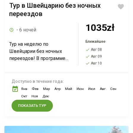
Тур в Швейцарию без ночных
переездов
1035zł
- 6 ночей
Ближайшее
Тур на неделю по
Авг 08
Швейцарии без ночных
Авг 09
переездов! В программе
Авг 10
тура: Цюрих, подъем в
Альпы, Берн, Женева,
Швейцарская Ривьера,
Доступно в течение года:
Страсбург, Нюрнберг. Все
Янв
Фев
Мар
Апр
Май
Июн
Июл
Авг
Сен
удовольствие всего за...
Окт
Ноя
Дек
ПОКАЗАТЬ ТУР