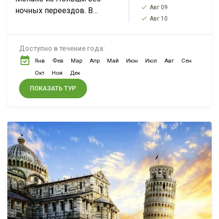
Авг 09
ночных переездов. В
Авг 10
программе: Нюрнберг,
Бамберг*, Ницца, Монако,
Сент-Поль-Де-Ванс,
Доступно в течение года:
Канны, Антиб, Милан,
Янв
Фев
Мар
Апр
Май
Июн
Июл
Авг
Сен
озеро Комо, Страсбург.
Окт
Ноя
Дек
ПОКАЗАТЬ ТУР