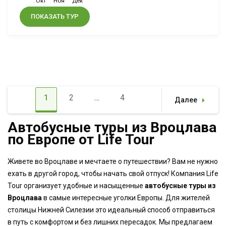
Окт
Ноя
Дек
ПОКАЗАТЬ ТУР
Пагинация
1
2
…
4
Далее
записей
Page
Page
Page
Автобусные туры из Вроцлава
по Европе от Life Tour
Живете во Вроцлаве и мечтаете о путешествии? Вам не нужно
ехать в другой город, чтобы начать свой отпуск! Компания Life
Tour организует удобные и насыщенные
автобусные туры из
Вроцлава
в самые интересные уголки Европы. Для жителей
столицы Нижней Силезии это идеальный способ отправиться
в путь с комфортом и без лишних пересадок. Мы предлагаем