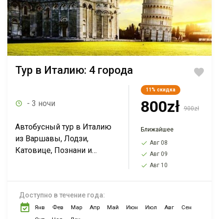
Тур в Италию: 4 города
11%
скидка
800zł
- 3 ночи
900zł
Автобусный тур в Италию
Ближайшее
из Варшавы, Лодзи,
Авг 08
Катовице, Познани и
Авг 09
Вроцлава на выходные. 4
Авг 10
города: Флоренция, Пиза,
Венеция, Болонья.
Доступно в течение года:
Янв
Фев
Мар
Апр
Май
Июн
Июл
Авг
Сен