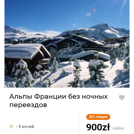
Альпы Франции без ночных
переездов
25%
скидка
900zł
- 6 ночей
1200zł