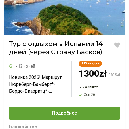
Тур с отдыхом в Испании 14
дней (через Страну Басков)
14%
скидка
- 13 ночей
1300zł
1510zł
Новинка 2026! Маршрут:
Нюрнберг-Бамберг*-
Ближайшее
Бордо-Биарритц*-
Сен 20
Байона*-Сан-Себастьян-
Бильбао-Сан-Хуан-де-
Гастелугаче*-Ллорет-де-
Подробнее
Мар-Барселона*-
Жирона*-Марсель-Акс-
Ближайшее