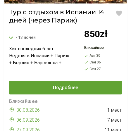
Тур с отдыхом в Испании 14
дней (через Париж)
850zł
- 13 ночей
Ближайшее
Хит последних 6 лет.
Неделя в Испании + Париж
Авг 30
+ Берлин + Барселона +
Сен 06
Монако + Венеция + Вена.
Сен 27
Стоимость тура всего 1165
PLN, а...
Подробнее
Ближайшее
30.08.2026
1 мест
06.09.2026
7 мест
27.09.2026
11 мест