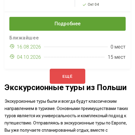
Женева-Страсбург.
Окт 04
Увидим в Португалии:
Лиссабон, Порту, замок
Подробнее
Тамплиеров, Фатиму,
Назаре, Синтру, мыс
Ближайшее
Рока, Кашкаиш,
16.08.2026
0 мест
Эшторил. Все это за 14
дней и...
04.10.2026
15 мест
ЕЩЁ
Экскурсионные туры из Польши
Экскурсионные туры были и всегда будут классическим
направлением в туризме. Основными преимуществами таких
туров является их универсальность и комплексный подход к
путешествию. Отправляясь в экскурсионные туры по Европе,
Вы уже получаете спланированный отдых, вместе с