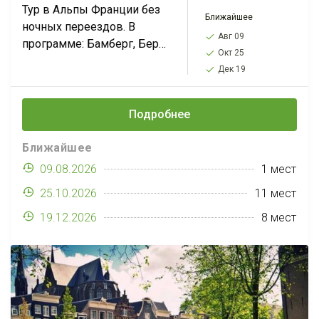
Тур в Альпы Франции без
Ближайшее
ночных переездов. В
Авг 09
программе: Бамберг, Берн,
Окт 25
Грюйер, Лаутербруннен,
Дек 19
Лион, Швейцарская
Ривьера, Анси, долина
Шамони (подъем на
Подробнее
Монблан)-Страсбург-
Кольмар*. Действует
Ближайшее
минимальная цена...
09.08.2026
1 мест
25.10.2026
11 мест
19.12.2026
8 мест