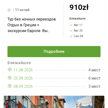
910zł
- 11 ночей
Ближайшее
Тур без ночных переездов.
Отдых в Греции +
Авг 11
экскурсии Европе. Вы
Авг 25
отдохнете 8 дней (7 ночей)
Сен 08
в Греции, увидите Афины,
Метеоры, Олимп, остров
Подробнее
Скиафос, Кошице,...
Ближайшее
11.08.2026
4 мест
25.08.2026
6 мест
08.09.2026
3 мест