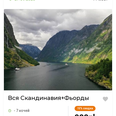
Вся Скандинавия+Фьорды
15%
скидка
- 7 ночей