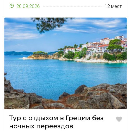
эн-Прованс*-озеро
20.09.2026
12 мест
Комо*-Милан-Брно*.
Стоимость тура всего
625 евро, а выезды с
июня по сентябрь.
Смотрите всю
программу и даты в
полной версии.
Тур с отдыхом в Греции без
ночных переездов