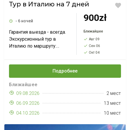
Тур в Италию на 7 дней
900zł
- 6 ночей
Ближайшее
Гарантия выезда - всегда.
Экскурсионный тур в
Авг 09
Италию по маршруту:
Сен 06
Вена-Флоренция-Сан-
Окт 04
Джиминьяно*-Рим-Падуя-
Ватикан-Венеция-Брно*-
Подробнее
Краков*. Тур на 7 дней с
выездами по
Ближайшее
воскресеньям за 900 PLN.
09.08.2026
2 мест
Вы увидите 'золотой...
06.09.2026
13 мест
04.10.2026
10 мест