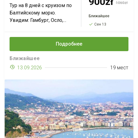
900zł
1060zł
Тур на 8 дней с круизом по
Балтийскому морю.
Ближайшее
Увидим: Гамбург, Осло,
Сен 13
Копенгаген, Берген+
целый день на
норвежских
Подробнее
фьордах+посетим ледник.
За 1060 PLN с выездом...
Ближайшее
13.09.2026
19 мест