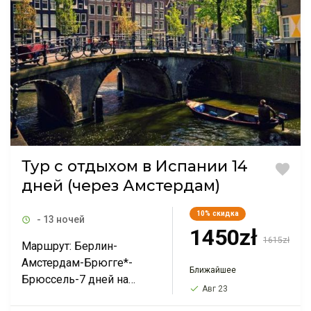
Тур с отдыхом в Испании 14
дней (через Амстердам)
10%
скидка
- 13 ночей
1450zł
1615zł
Маршрут: Берлин-
Амстердам-Брюгге*-
Ближайшее
Брюссель-7 дней на
Авг 23
море в Испании-