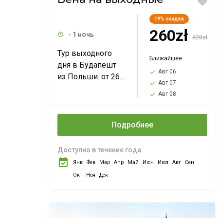
19%
скидка
260zł
- 1 ночь
320zł
Тур выходного
Ближайшее
дня в Будапешт
Авг 06
из Польши. от 260
Авг 07
PLN. Выезд из
Авг 08
Варшавы,
Познани, Лодзи,
Вроцлава,
Подробнее
Катовице. Без
ночлега.
Доступно в течение года:
Янв
Фев
Мар
Апр
Май
Июн
Июл
Авг
Сен
Окт
Ноя
Дек