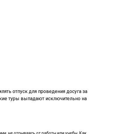
млять отпуск для проведения досуга за
Такие туры выпадают исключительно на
и, не отрываясь от работы или учебы. Как