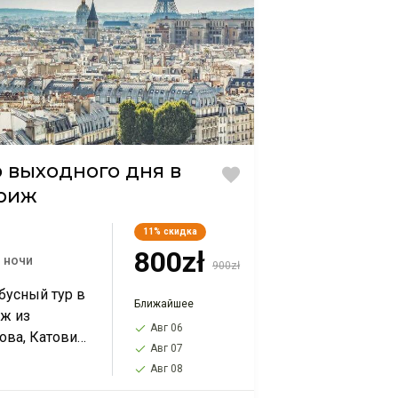
р выходного дня в
риж
11%
скидка
800zł
3 ночи
900zł
бусный тур в
Ближайшее
ж из
Авг 06
ова, Катовиц,
Авг 07
авы,
Авг 08
ани,