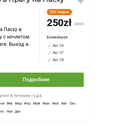
22%
скидка
250zł
320zł
на Пасху в
у с ночлегом
Ближайшее
аге. Выезд из
Авг 06
авы,
Авг 07
ани,
Авг 08
вице,
лава,
Подробнее
на, Лодзи.
о от 250
пно в течение года:
ых
Янв
Фев
Мар
Апр
Май
Июн
Июл
Авг
Сен
Окт
Ноя
Дек