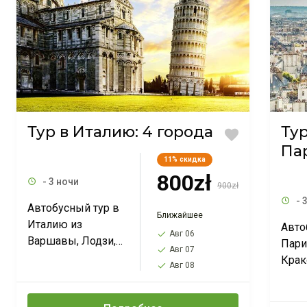
Тур в Италию: 4 города
Ту
Па
11%
скидка
800zł
- 3 ночи
900zł
- 
Автобусный тур в
Ближайшее
Италию из
Авто
Авг 06
Варшавы, Лодзи,
Пари
Авг 07
Катовице,
Крак
Авг 08
Познани и
Варш
Вроцлава на
Позн
выходные. 4