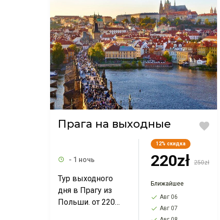
Прага на выходные
12%
скидка
220zł
- 1 ночь
250zł
Тур выходного
Ближайшее
дня в Прагу из
Авг 06
Польши. от 220
Авг 07
PLN. Выезд из
Авг 08