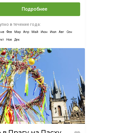
лава, Лодзи
ыходные
Подробнее
 за 800 PLN. 3
ых дня в
пно в течение года:
же.
Янв
Фев
Мар
Апр
Май
Июн
Июл
Авг
Сен
лнительно
Окт
Ноя
Дек
лагаем
аль.
 в Прагу на Пасху