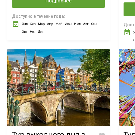
Подробнее
Вроц
города:
на в
Флоренция, Пиза,
2023
Доступно в течение года:
Венеция, Болонья.
полн
Янв
Фев
Мар
Апр
Май
Июн
Июл
Авг
Сен
Досту
Пари
Окт
Ноя
Дек
Допо
пред
Верс
Тур выходного дня в
Тур