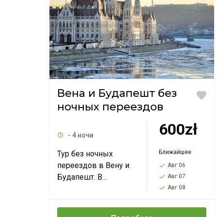
Вена и Будапешт без
ночных переездов
600zł
- 4 ночи
Ближайшее
Тур без ночных
переездов в Вену и
Авг 06
Будапешт. В
Авг 07
программе
Авг 08
Оломоуц*, Вена,
Будапешт, Эгер,