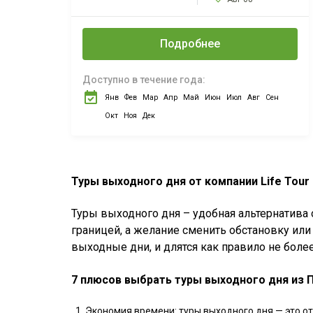
Варшавы,
Познани, Лодзи,
Щецина,
Подробнее
Вроцлава. Без
ночлега.
Доступно в течение года:
Янв
Фев
Мар
Апр
Май
Июн
Июл
Авг
Сен
Окт
Ноя
Дек
Туры выходного дня от компании Life Tour
Туры выходного дня – удобная альтернатива 
границей, а желание сменить обстановку или
выходные дни, и длятся как правило не более
7 плюсов выбрать туры выходного дня из 
Экономия времени: туры выходного дня — это от