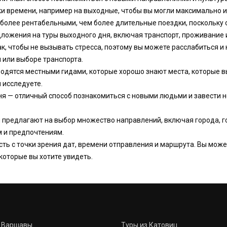
ки времени, например на выходные, чтобы вы могли максимально 
 более рентабельными, чем более длительные поездки, поскольку 
дложения на туры выходного дня, включая транспорт, проживание 
ак, чтобы не вызывать стресса, поэтому вы можете расслабиться и
 или выборе транспорта.
водятся местными гидами, которые хорошо знают места, которые 
ы исследуете.
я — отличный способ познакомиться с новыми людьми и завести н
 предлагают на выбор множество направлений, включая города, г
м и предпочтениям.
сть с точки зрения дат, времени отправления и маршрута. Вы може
которые вы хотите увидеть.
з Варшавы
Туры из Катовиц