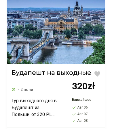
Будапешт на выходные
320zł
- 2 ночи
Ближайшее
Тур выходного дня в
Будапешт из
Авг 06
Польши. от 320 PLN.
Авг 07
Выезд из Варшавы,
Авг 08
Познани, Лодзи,