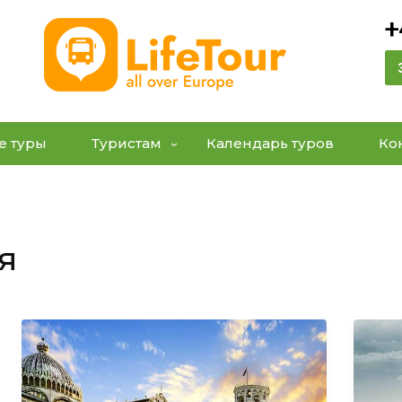
+
е туры
Туристам
Календарь туров
Ко
я