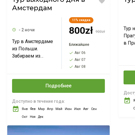
Амстердам
11%
скидка
800zł
Тур 
- 2 ночи
900zł
Праг
Тур в Амстердаме
в Пр
Ближайшее
из Польши.
Варш
Авг 06
Забираем из
Позн
Авг 07
Варшавы, Лодзи,
Като
Авг 08
Познани,
Вроц
Вроцлава,
Щеци
Катовиц, Кракова.
Подробнее
Всег
На выходные. Не
Досту
злот
пропустите
Доступно в течение года:
рабочих дней.
Янв
Фев
Мар
Апр
Май
Июн
Июл
Авг
Сен
Окт
Ноя
Дек