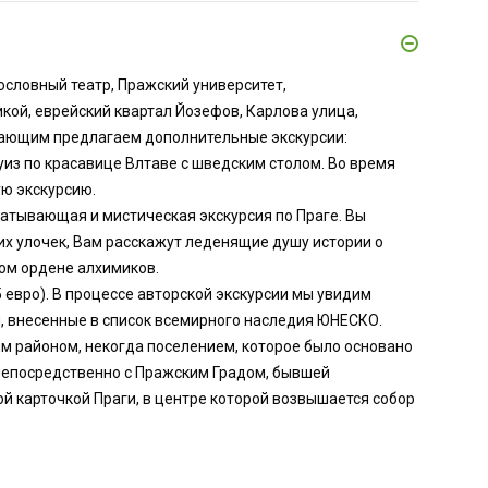
Сословный театр, Пражский университет,
кой, еврейский квартал Йозефов, Карлова улица,
лающим предлагаем дополнительные экскурсии:
круиз по красавице Влтаве с шведским столом. Во время
ую экскурсию.
ватывающая и мистическая экскурсия по Праге. Вы
их улочек, Вам расскажут леденящие душу истории о
ном ордене алхимиков.
5 евро). В процессе авторской экскурсии мы увидим
, внесенные в список всемирного наследия ЮНЕСКО.
м районом, некогда поселением, которое было основано
 непосредственно с Пражским Градом, бывшей
й карточкой Праги, в центре которой возвышается собор