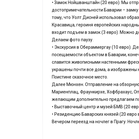
• Замок Нойшванштайн (20 евро). Мы отпр
достопримечательности Баварии – замку
тому, что Уолт Дисней использовал образ
Красавица, героиня европейских народных
входит подъем в замок (3 евро). Можно до
Делаем фото паузу.
• Экскурсия в Обераммергау (10 евро). Д
посещаемости объектом в Баварии, конеч
славится живописными настенными фреска
украшены почти все дома, а изображены н
Поистине сказочное место.
Далее Мюнхен. Отправление на обзорную 
Мариенплац, Фраункирхе, Хофбрахаус, Оп
желающим дополнительно предлагаем по
• Выставочный центр и музей БМВ (20 ев
• Резиденцию Баварских князей (20 евро
Вечером переезд на ночлег в Прагу. Ночле