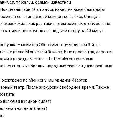
авимся, пожалуй, к самой известной
 Нойшванштайн. Этот замок известен всем благодаря
 замка в логотипе своей компании. Так же, Спящая
 сказок жила как раз таки в этом замке. В стоимость не
браться и пешком, но это подъем в гору на 40 минут.
еревушка – коммуна Обераммергау является 3-й по
но же после Мюнхена и Замков. И не просто так, деревня
ми в народном стиле – Lüftlmalerei. Фресками
а них сцены из библии, народных сказок и даже реклама.
экскурсию по Мюнхену, мы увидим: Изартор,
ерный театр. После экскурсии свободное время. Так же
сетить:
ро включая входной билет)
 включая входной билет)
г.