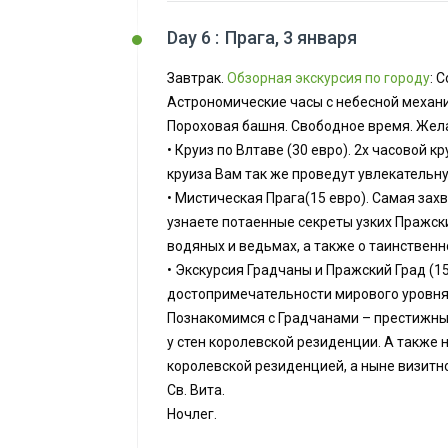
Day 6 :
Прага, 3 января
Завтрак.
Обзорная экскурсия по городу
: 
Астрономические часы с небесной механи
Пороховая башня. Свободное время. Же
• Круиз по Влтаве (30 евро). 2х часовой 
круиза Вам так же проведут увлекательн
• Мистическая Прага(15 евро). Самая зах
узнаете потаенные секреты узких Пражск
водяных и ведьмах, а также о таинствен
• Экскурсия Градчаны и Пражский Град (1
достопримечательности мирового уровня
Познакомимся с Градчанами – престижны
у стен королевской резиденции. А также
королевской резиденцией, а ныне визитно
Св. Вита.
Ночлег.