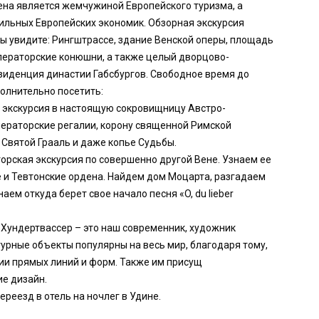
ена является жемчужиной Европейского туризма, а
сильных Европейских экономик. Обзорная экскурсия
вы увидите: Рингштрассе, здание Венской оперы, площадь
ператорские конюшни, а также целый дворцово-
зиденция династии Габсбургов. Свободное время до
олнительно посетить:
о экскурсия в настоящую сокровищницу Австро-
ераторские регалии, корону священной Римской
 Святой Грааль и даже копье Судьбы.
торская экскурсия по совершенно другой Вене. Узнаем ее
 и Тевтонские ордена. Найдем дом Моцарта, разгадаем
аем откуда берет свое начало песня «O, du lieber
 Хундертвассер – это наш современник, художник
ктурные объекты популярны на весь мир, благодаря тому,
ии прямых линий и форм. Также им присущ
е дизайн.
ереезд в отель на ночлег в Удине.