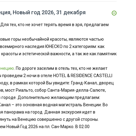
ия, Новый год 2026, 31 декабря
Для тех, кто не хочет терять время в зря, предлагаем
товые горы необычайной красоты, являются частью
 всемирного наследия ЮНЕСКО по 2 категориям: как
красоты и эстетической важности, а так же как памятник
енецию
. По дороге заселим в отель тех, кто не желает
ы проведем 2 ночи в отеле HOTEL & RESIDENCE CASTELLI
ороду, в рамках которой Вы увидите: Гранд-Канал, дворец
ов, мост Риальто, собор Санта-Мария-делла-Салюте,
в городе. Дополнительно желающим предлагаем:
-Канал – это основная водная магистраль Венеции. Во
 панорама на город. Данная экскурсия идет в
януть на Венецию совершенно с другой стороны.
м Новый Год 2026 на пл. Сан-Марко. В 02.00