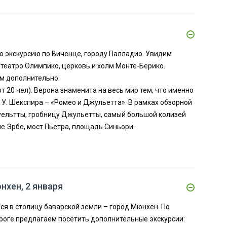
я
ую экскурсию по Виченце, городу Палладио. Увидим
 театро Олимпико, церковь и холм Монте-Берико.
м дополнительно:
от 20 чел). Верона знаменита на весь мир тем, что именно
 У. Шекспира – «Ромео и Джульетта». В рамках обзорной
жуельтты, гробницу Джульетты, самый большой колизей
е Эрбе, мост Пьетра, площадь Синьори.
хен, 2 января
ся в столицу баварской земли – город Мюнхен. По
ороге предлагаем посетить дополнительные экскурсии: