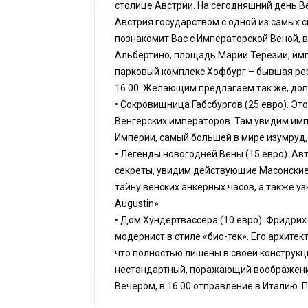
столице Австрии. На сегодняшний день В
Австрия государством с одной из самых 
познакомит Вас с Императорской Веной, 
Альбертино, площадь Марии Терезии, им
парковый комплекс Хофбург – бывшая ре
16.00. Желающим предлагаем так же, доп
• Сокровищница Габсбургов (25 евро). Эт
Венгерских императоров. Там увидим имп
Империи, самый большей в мире изумруд,
• Легенды новогодней Вены (15 евро). Ав
секреты, увидим действующие Масонские
тайну венских анкерных часов, а также узн
Augustin»
• Дом Хундертвассера (10 евро). Фридрих
модернист в стиле «био-тек». Его архите
что полностью лишены в своей конструкц
нестандартный, поражающий воображени
Вечером, в 16.00 отправление в Италию. П