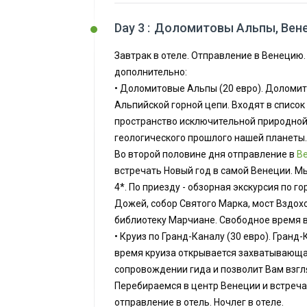
Day 3 :
Доломитовы Альпы, Венец
Завтрак в отеле. Отправление в Венецию. 
дополнительно:
• Доломитовые Альпы (20 евро). Доломи
Альпийской горной цепи. Входят в список
пространство исключительной природной 
геологического прошлого нашей планеты.
Во второй половине дня отправление в
В
встречать Новый год в самой Венеции. М
4*. По приезду - обзорная экскурсия по г
Дожей, собор Святого Марка, мост Вздох
библиотеку Марчиане. Свободное время 
• Круиз по Гранд-Каналу (30 евро). Гранд
время круиза открывается захватывающая
сопровождении гида и позволит Вам взгл
Перебираемся в центр Венеции и встречае
отправление в отель. Ночлег в отеле.