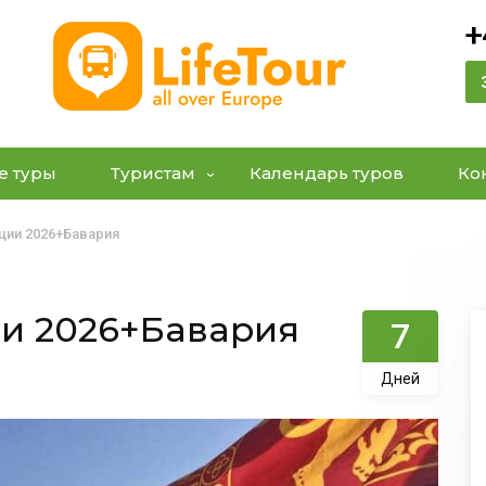
+
е туры
Туристам
Календарь туров
Ко
ции 2026+Бавария
ии 2026+Бавария
7
Дней