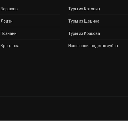
з Варшавы
Туры из Катовиц
 Лодзи
Туры из Щецина
 Познани
Туры из Кракова
 Вроцлава
Наше производство зубов