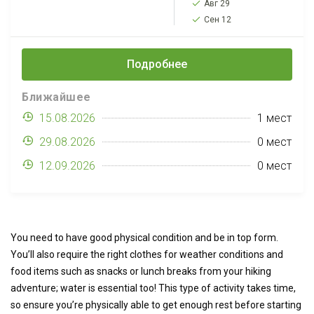
Авг 29
2 дня проведем в
Сен 12
провинции Апулия (Бари,
Альберобелло,
Полиньяно, Матера), 7
Подробнее
дней на море в Греции,
Афины, Метеоры,
Ближайшее
Белград,...
15.08.2026
1 мест
29.08.2026
0 мест
12.09.2026
0 мест
You need to have good physical condition and be in top form.
You’ll also require the right clothes for weather conditions and
food items such as snacks or lunch breaks from your hiking
adventure; water is essential too! This type of activity takes time,
so ensure you’re physically able to get enough rest before starting