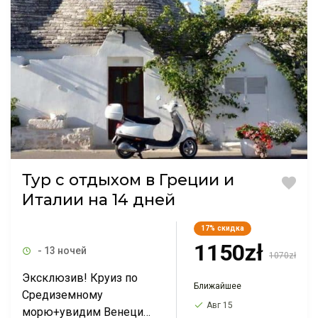
Тур с отдыхом в Греции и
Италии на 14 дней
17%
скидка
1150zł
- 13 ночей
1070zł
Эксклюзив! Круиз по
Ближайшее
Средиземному
Авг 15
морю+увидим Венецию,