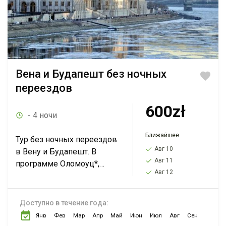
Вена и Будапешт без ночных
переездов
600zł
- 4 ночи
Ближайшее
Тур без ночных переездов
Авг 10
в Вену и Будапешт. В
Авг 11
программе Оломоуц*,
Авг 12
Вена, Будапешт, Эгер,
Кошице*. Это комфортный
тур за очень умеренные
Доступно в течение года:
деньги на Рождество.
Янв
Фев
Мар
Апр
Май
Июн
Июл
Авг
Сен
Смотрите...