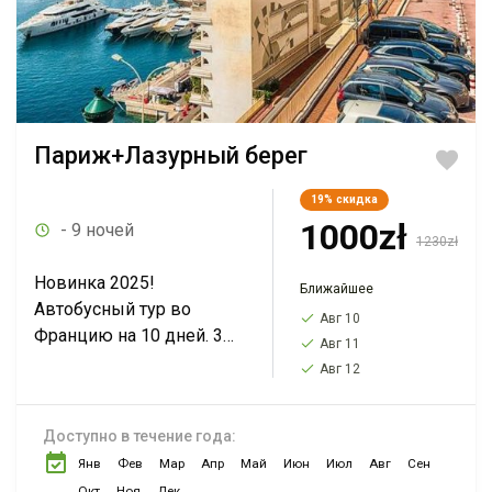
Париж+Лазурный берег
19%
скидка
1000zł
- 9 ночей
1230zł
Новинка 2025!
Ближайшее
Автобусный тур во
Авг 10
Францию на 10 дней. 3
Авг 11
дня в Париже + отдых на
Авг 12
Лазурном берегу, Прага
и Берлин.
Доступно в течение года:
Дополнительно можно
Янв
Фев
Мар
Апр
Май
Июн
Июл
Авг
Сен
посетить Нормандию,...
Окт
Ноя
Дек