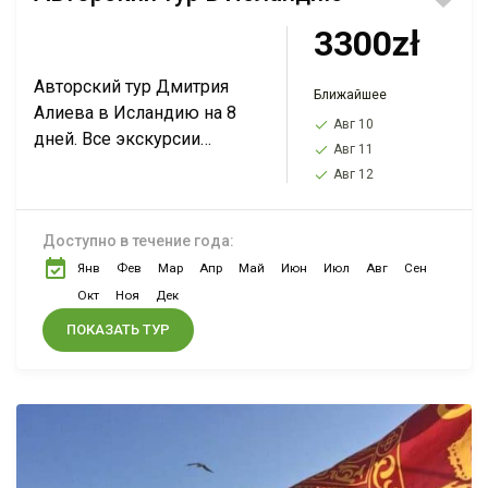
3300zł
Авторский тур Дмитрия
Ближайшее
Алиева в Исландию на 8
Авг 10
дней. Все экскурсии
Авг 11
включены, нету
Авг 12
дополнительных
экскурсий. Смотрите
Доступно в течение года:
описание в полной версии.
Янв
Фев
Мар
Апр
Май
Июн
Июл
Авг
Сен
Окт
Ноя
Дек
ПОКАЗАТЬ ТУР