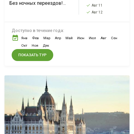
Без ночных переездов!
Авг 11
Вена-Венеция-Виченца-
Авг 12
Верона-замок
Нойшванштайн-Мюнхен-
Доступно в течение года:
Прага. Нажмите подробнее,
Янв
Фев
Мар
Апр
Май
Июн
Июл
Авг
Сен
чтобы увидеть всю
программу тура.
Окт
Ноя
Дек
ПОКАЗАТЬ ТУР