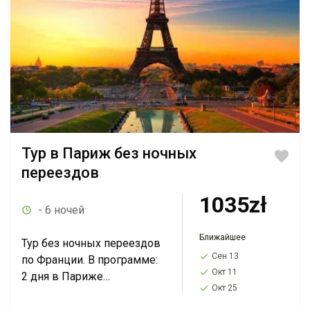
Тур в Париж без ночных
переездов
1035zł
- 6 ночей
Ближайшее
Тур без ночных переездов
Сен 13
по Франции. В программе:
Окт 11
2 дня в Париже
Окт 25
Амстердам, Берлин,
Валансьен, Кёльн,