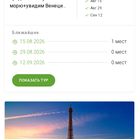
Авг 15
морю+увидим Венецию,
Авг 29
2 дня проведем в
Сен 12
провинции Апулия (Бари,
Альберобелло,
Ближайшее
Полиньяно, Матера), 7
15.08.2026
1 мест
дней на море в Греции,
Афины, Метеоры,
29.08.2026
0 мест
Белград,...
12.09.2026
0 мест
ПОКАЗАТЬ ТУР