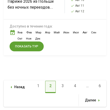
Авг 10
Париже 2026 из Польши
Авг 11
без ночных переездов.
Авг 12
Забираем из Варшавы,
Лодзи, Познани. Кроме
Парижа еще Брюссель,
Доступно в течение года:
Берлин, Гент, Кельн
Янв
Фев
Мар
Апр
Май
Июн
Июл
Авг
Сен
Окт
Ноя
Дек
ПОКАЗАТЬ ТУР
1
2
3
4
…
6
Назад
Page
Page
Page
Page
Page
Далее