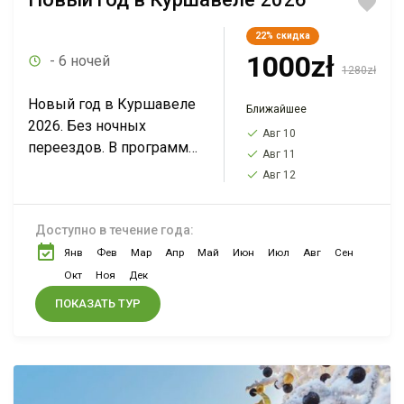
22%
скидка
1000zł
- 6 ночей
1280zł
Новый год в Куршавеле
Ближайшее
2026. Без ночных
Авг 10
переездов. В программе:
Авг 11
Бамберг, Берн, Грюйер,
Авг 12
Лаутербруннен, Лион,
Швейцарская Ривьера,
Доступно в течение года:
Анси, долина Шамони
Янв
Фев
Мар
Апр
Май
Июн
Июл
Авг
Сен
(подъем на Монблан)-
Страсбург-Кольмар*.
Окт
Ноя
Дек
Смотрите всю...
ПОКАЗАТЬ ТУР