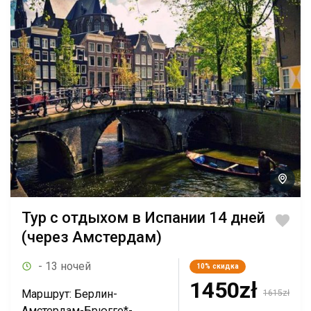
Тур с отдыхом в Испании 14 дней
(через Амстердам)
- 13 ночей
10%
скидка
1450zł
Маршрут: Берлин-
1615zł
Амстердам-Брюгге*-