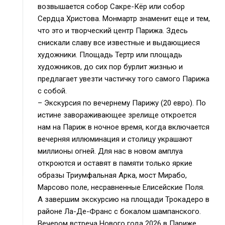
возвышается собор Сакре-Кёр или собор
Сердца Христова. Монмартр знаменит еще и тем,
что это и творческий центр Парижа. Здесь
снискали славу все известные и выдающиеся
художники. Площадь Тертр или площадь
художников, до сих пор бурлит жизнью и
предлагает увезти частичку того самого Парижа
с собой.
– Экскурсия по вечернему Парижу (20 евро). По
истине завораживающее зрелище откроется
нам на Париж в ночное время, когда включается
вечерняя иллюминация и столицу украшают
миллионы огней. Для нас в новом амплуа
откроются и оставят в памяти только яркие
образы Триумфальная Арка, мост Мирабо,
Марсово поле, несравненные Елисейские Поля.
А завершим экскурсию на площади Трокадеро в
районе Ла-Де-Франс с бокалом шампанского.
Вечером встреча Нового года 2026 в Париже.