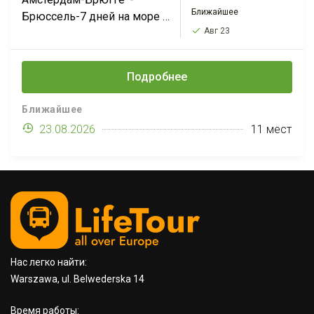
Ближайшее
Брюссель-7 дней на море в
Авг 23
Испании-Барселона*-
Авиньон*-Лион-Женева-
Прага. Стоимость тура
Подробнее
всего 1330PLN, а выезды с
мая по октябрь. Смотрите
Ближайшее
всю программу и даты в
23.08.2026
11 мест
полной версии.
Нас легко найти:
Warszawa, ul. Belwederska 14
Время работы: