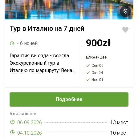
Тур в Италию на 7 дней
900zł
- 6 ночей
Гарантия выезда - всегда.
Ближайшее
Экскурсионный тур в
Сен 06
Италию по маршруту: Вена-
Окт 04
Флоренция-Сан-
Ноя 01
Джиминьяно*-Рим-Падуя-
Ватикан-Венеция-Брно*-
Подробнее
Краков*. Тур на 7 дней с
выездами по воскресеньям
Ближайшее
за 900 PLN. Вы увидите
'золотой...
06.09.2026
13 мест
04.10.2026
10 мест