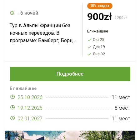
25%
скидка
- 6 ночей
900zł
1200zł
Тур в Альпы Франции без
Ближайшее
ночных переездов. В
программе: Бамберг, Берн,
Окт 25
Дек 19
Грюйер, Лаутербруннен,
Янв 02
Лион, Швейцарская
Ривьера, Анси, долина
Шамони (подъем на
Подробнее
Монблан)-Страсбург-
Кольмар*. Действует
Ближайшее
минимальная цена...
25.10.2026
11 мест
19.12.2026
8 мест
02.01.2027
11 мест