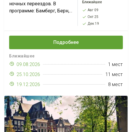
Ближайшее
ночных переездов. В
программе: Бамберг, Берн,
Авг 09
Окт 25
Грюйер, Лаутербруннен,
Дек 19
Лион, Швейцарская
Ривьера, Анси, долина
Шамони (подъем на
Подробнее
Монблан)-Страсбург-
Кольмар*. Действует
Ближайшее
минимальная цена...
09.08.2026
1 мест
25.10.2026
11 мест
19.12.2026
8 мест