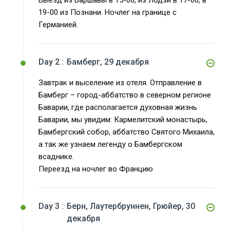
Выезд из Варшавы в 15-00, из Лодзи в 17-00, в
19-00 из Познани. Ночлег на границе с
Германией.
Day 2 :
Бамберг, 29 декабря
Завтрак и выселение из отеля. Отправление в
Бамберг – город-аббатство в северном регионе
Баварии, где располагается духовная жизнь
Баварии, мы увидим: Кармелитский монастырь,
Бамбергский собор, аббатство Святого Михаила,
а так же узнаем легенду о Бамбергском
всаднике.
Переезд на ночлег во Францию
Day 3 :
Берн, Лаутербруннен, Грюйер, 30
декабря