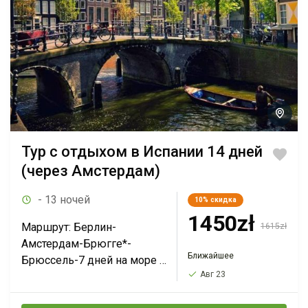
Тур с отдыхом в Испании 14 дней
(через Амстердам)
- 13 ночей
10%
скидка
1450zł
Маршрут: Берлин-
1615zł
Амстердам-Брюгге*-
Ближайшее
Брюссель-7 дней на море в
Авг 23
Испании-Барселона*-
Авиньон*-Лион-Женева-