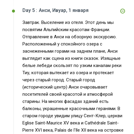
Day 5 :
Анси, Ивуар, 1 января
Завтрак. Выселение из отеля. Этот день мы
посвятим Альпийским красотам Франции.
Отправление в Анси на обзорную экскурсию.
Расположенный у спокойного озера с
заснеженными горами на заднем плане, Анси
выглядит как сцена из книги сказок. Изящные
белые лебеди скользят по узким каналам реки
Тиу, которая вытекает из озера и протекает
через старый город. Старый город
(исторический центр) Анси очаровывает
посетителей своей красотой и атмосферой
старины. На многих фасадах зданий есть
балконы, украшенные красочными геранями. В
старом городе увидим улицу Сент-Клер, церкви
Eglise Saint-Maurice XV века и Cathédrale Saint-
Pierre XVI века, Palais de l'Ile XII века на островке