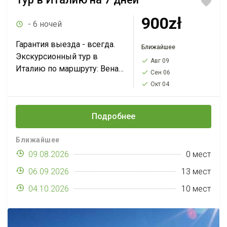
900zł
- 6 ночей
Гарантия выезда - всегда.
Ближайшее
Экскурсионный тур в
Авг 09
Италию по маршруту: Вена-
Сен 06
Флоренция-Сан-
Окт 04
Джиминьяно*-Рим-Падуя-
Ватикан-Венеция-Брно*-
Подробнее
Краков*. Тур на 7 дней с
выездами по воскресеньям
Ближайшее
за 900 PLN. Вы увидите
'золотой...
09.08.2026
0 мест
06.09.2026
13 мест
04.10.2026
10 мест