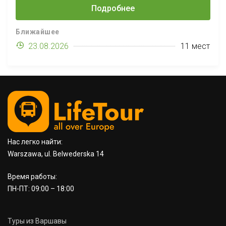
Прага. Стоимость тура
Подробнее
всего 1330PLN, а выезды с
мая по октябрь. Смотрите
Ближайшее
всю программу и даты в
23.08.2026
11 мест
полной версии.
Нас легко найти:
Warszawa, ul. Belwederska 14
Время работы:
ПН-ПТ: 09:00 – 18:00
Туры из Варшавы