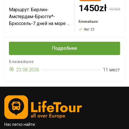
1450zł
Маршрут: Берлин-
1615zł
Амстердам-Брюгге*-
Ближайшее
Брюссель-7 дней на море в
Авг 23
Испании-Барселона*-
Авиньон*-Лион-Женева-
Прага. Стоимость тура
Подробнее
всего 1330PLN, а выезды с
мая по октябрь. Смотрите
Ближайшее
всю программу и даты в
23.08.2026
11 мест
полной версии.
Нас легко найти: