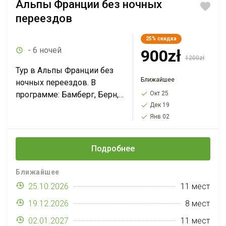
Альпы Франции без ночных
переездов
25%
скидка
- 6 ночей
900zł
1200zł
Тур в Альпы Франции без
Ближайшее
ночных переездов. В
программе: Бамберг, Берн,
Окт 25
Дек 19
Грюйер, Лаутербруннен,
Янв 02
Лион, Швейцарская
Ривьера, Анси, долина
Шамони (подъем на
Подробнее
Монблан)-Страсбург-
Кольмар*. Действует
Ближайшее
минимальная цена...
25.10.2026
11 мест
19.12.2026
8 мест
02.01.2027
11 мест