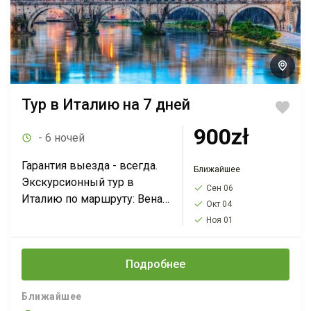
Тур в Италию на 7 дней
900zł
- 6 ночей
Гарантия выезда - всегда.
Ближайшее
Экскурсионный тур в
Сен 06
Италию по маршруту: Вена-
Окт 04
Флоренция-Сан-
Ноя 01
Джиминьяно*-Рим-Падуя-
Ватикан-Венеция-Брно*-
Подробнее
Краков*. Тур на 7 дней с
выездами по воскресеньям
Ближайшее
за 900 PLN. Вы увидите